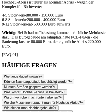
Hochbau-Abriss ist teurer als normaler Abriss - wegen der
Komplexität. Richtwerte:
4-5 Stockwerke
80.000 - 150.000 Euro
6-8 Stockwerke
200.000 - 400.000 Euro
9-12 Stockwerke
ab 500.000 Euro aufwärts
Wichtig:
Bei Schadstoffbelastung kommen erhebliche Mehrkosten
dazu. Das Bürogebäude am Jahnplatz hatte PCB-Fugen - die
Sanierung kostete 80.000 Euro, der eigentliche Abriss 220.000
Euro.
[FAQ-01]
HÄUFIGE FRAGEN
Wie lange dauert sowas?
+
Können Nachbargebäude beschädigt werden?
+
Müssen Straßen gesperrt werden?
+
Was kostet Hochbau-Abriss in Bielefeld?
+
Warum von oben nach unten arbeiten?
+
Welche Maschinen braucht man für Hochbau-Abriss?
+
Wie sichert man Nachbargebäude?
+