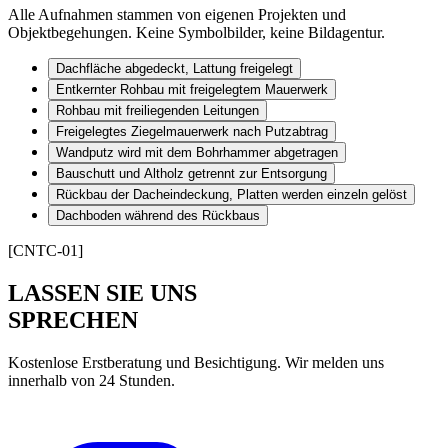
Alle Aufnahmen stammen von eigenen Projekten und
Objektbegehungen. Keine Symbolbilder, keine Bildagentur.
Dachfläche abgedeckt, Lattung freigelegt
Entkernter Rohbau mit freigelegtem Mauerwerk
Rohbau mit freiliegenden Leitungen
Freigelegtes Ziegelmauerwerk nach Putzabtrag
Wandputz wird mit dem Bohrhammer abgetragen
Bauschutt und Altholz getrennt zur Entsorgung
Rückbau der Dacheindeckung, Platten werden einzeln gelöst
Dachboden während des Rückbaus
[CNTC-01]
LASSEN SIE UNS
SPRECHEN
Kostenlose Erstberatung und Besichtigung. Wir melden uns
innerhalb von 24 Stunden.