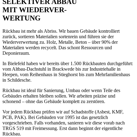
SELEKTIVER ABBAU
MIT WIEDERVER-
WERTUNG
Rückbau ist mehr als Abriss. Wir bauen Gebäude kontrolliert
zurück, sortieren Materialien sortenrein und führen sie der
Wiederverwertung zu. Holz, Metalle, Beton – über 90% der
Materialien werden recycelt. Das schont Ressourcen und
Deponieraum.
In Bielefeld haben wir bereits über 1.500 Rückbauten durchgeführt:
vom Altbau-Dachstuhl in Brackwede bis zur Industriehalle in
Heepen, vom Reihenhaus in Stieghorst bis zum Mehrfamilienhaus
in Schildesche.
Rückbau ist ideal für Sanierung, Umbau oder wenn Teile des
Gebäudes erhalten bleiben sollen. Wir arbeiten präzise und
schonend – ohne das Gebäude komplett zu zerstören.
Vor jedem Rückbau prüfen wir auf Schadstoffe (Asbest, KMF,
PCB, PAK). Bei Gebäuden vor 1995 ist das gesetzlich
vorgeschrieben. Falls vorhanden, sanieren wir diese vorab nach
TRGS 519 mit Freimessung. Erst dann beginnt der eigentliche
Rückbau.