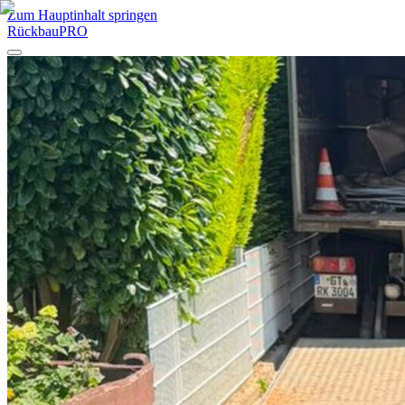
Zum Hauptinhalt springen
RückbauPRO