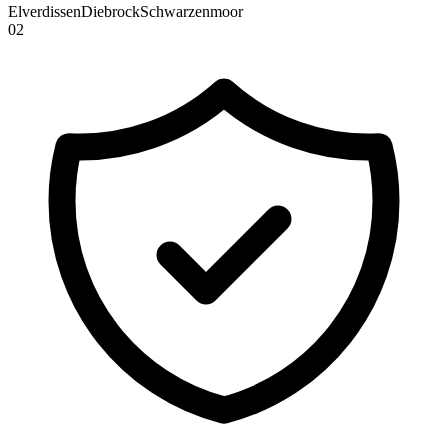
Elverdissen
Diebrock
Schwarzenmoor
0
2