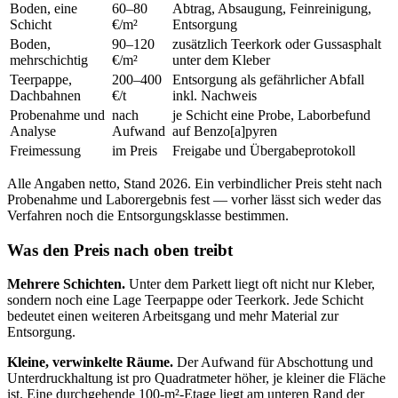
Boden, eine
60–80
Abtrag, Absaugung, Feinreinigung,
Schicht
€/m²
Entsorgung
Boden,
90–120
zusätzlich Teerkork oder Gussasphalt
mehrschichtig
€/m²
unter dem Kleber
Teerpappe,
200–400
Entsorgung als gefährlicher Abfall
Dachbahnen
€/t
inkl. Nachweis
Probenahme und
nach
je Schicht eine Probe, Laborbefund
Analyse
Aufwand
auf Benzo[a]pyren
Freimessung
im Preis
Freigabe und Übergabeprotokoll
Alle Angaben netto, Stand 2026. Ein verbindlicher Preis steht nach
Probenahme und Laborergebnis fest — vorher lässt sich weder das
Verfahren noch die Entsorgungsklasse bestimmen.
Was den Preis nach oben treibt
Mehrere Schichten.
Unter dem Parkett liegt oft nicht nur Kleber,
sondern noch eine Lage Teerpappe oder Teerkork. Jede Schicht
bedeutet einen weiteren Arbeitsgang und mehr Material zur
Entsorgung.
Kleine, verwinkelte Räume.
Der Aufwand für Abschottung und
Unterdruckhaltung ist pro Quadratmeter höher, je kleiner die Fläche
ist. Eine durchgehende 100-m²-Etage liegt am unteren Rand der