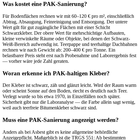
Was kostet eine PAK-Sanierung?
Für Bodenflächen rechnen wir mit 60–120 € pro m², einschließlich
Abtrag, Absaugung, Feinreinigung und Entsorgung. Der untere
Wert gilt für gut zugängliche Flächen mit einer Schicht
Schwarzkleber. Der obere Wert für mehrschichtige Aufbauten,
kleine verwinkelte Räume oder Objekte, bei denen der Schwarz-
Weiß-Bereich aufwendig ist. Teerpappe und teerhaltige Dachbahnen
rechnen wir nach Gewicht ab: 200–400 € pro Tonne. Ein
belastbarer Preis steht erst nach Probenahme und Laborergebnis fest
— vorher wäre jede Zahl geraten.
Woran erkenne ich PAK-haltigen Kleber?
Der Kleber ist schwarz, zäh und glänzt leicht. Wird der Raum warm
oder scheint Sonne auf den Boden, riecht es deutlich nach Teer.
Verlegt wurde so bis etwa 1970, in Einzelfällen noch später.
Sicherheit gibt nur die Laboranalyse — die Farbe allein sagt wenig,
weil auch teerfreie Bitumenkleber schwarz sind.
Muss eine PAK-Sanierung angezeigt werden?
Anders als bei Asbest gibt es keine allgemeine behördliche
Anzeigepflicht. Maßgeblich ist die TRGS 551: Ab bestimmten