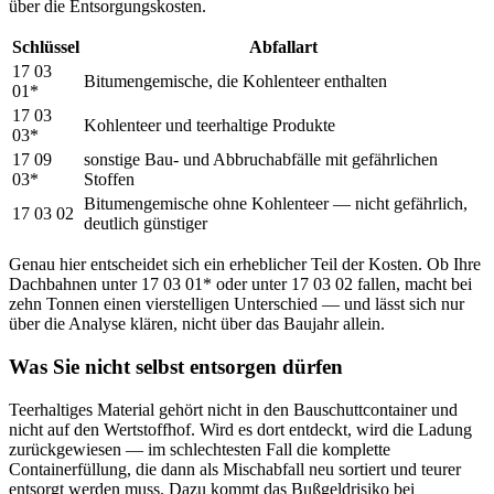
über die Entsorgungskosten.
Schlüssel
Abfallart
17 03
Bitumengemische, die Kohlenteer enthalten
01*
17 03
Kohlenteer und teerhaltige Produkte
03*
17 09
sonstige Bau- und Abbruchabfälle mit gefährlichen
03*
Stoffen
Bitumengemische ohne Kohlenteer — nicht gefährlich,
17 03 02
deutlich günstiger
Genau hier entscheidet sich ein erheblicher Teil der Kosten. Ob Ihre
Dachbahnen unter 17 03 01* oder unter 17 03 02 fallen, macht bei
zehn Tonnen einen vierstelligen Unterschied — und lässt sich nur
über die Analyse klären, nicht über das Baujahr allein.
Was Sie nicht selbst entsorgen dürfen
Teerhaltiges Material gehört nicht in den Bauschuttcontainer und
nicht auf den Wertstoffhof. Wird es dort entdeckt, wird die Ladung
zurückgewiesen — im schlechtesten Fall die komplette
Containerfüllung, die dann als Mischabfall neu sortiert und teurer
entsorgt werden muss. Dazu kommt das Bußgeldrisiko bei