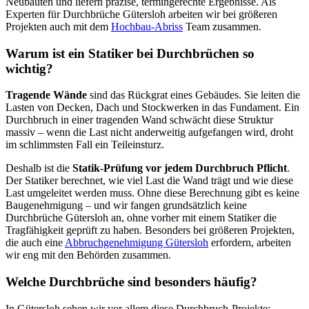
Neubauten und liefern präzise, termingerechte Ergebnisse. Als
Experten für Durchbrüche Gütersloh arbeiten wir bei größeren
Projekten auch mit dem
Hochbau-Abriss
Team zusammen.
Warum ist ein Statiker bei Durchbrüchen so
wichtig?
Tragende Wände
sind das Rückgrat eines Gebäudes. Sie leiten die
Lasten von Decken, Dach und Stockwerken in das Fundament. Ein
Durchbruch in einer tragenden Wand schwächt diese Struktur
massiv – wenn die Last nicht anderweitig aufgefangen wird, droht
im schlimmsten Fall ein Teileinsturz.
Deshalb ist die
Statik-Prüfung vor jedem Durchbruch Pflicht
.
Der Statiker berechnet, wie viel Last die Wand trägt und wie diese
Last umgeleitet werden muss. Ohne diese Berechnung gibt es keine
Baugenehmigung – und wir fangen grundsätzlich keine
Durchbrüche Gütersloh an, ohne vorher mit einem Statiker die
Tragfähigkeit geprüft zu haben. Besonders bei größeren Projekten,
die auch eine
Abbruchgenehmigung Gütersloh
erfordern, arbeiten
wir eng mit den Behörden zusammen.
Welche Durchbrüche sind besonders häufig?
In Gütersloh sehen wir vor allem diese Durchbruch-Projekte: